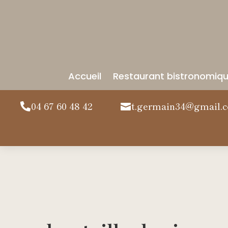
Accueil
Restaurant bistronomiq
04 67 60 48 42
t.germain34@gmail.

