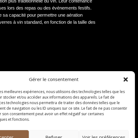
on plus traditionnelle du vin. Leur contenance
ses lors des repas ou des événements festifs.
 de sa capacité pour permettre une aération
rres à vin standard, en fonction de la taille des
Gérer le consentement
mpte le nombre de convives qui seront présents.
une fête ou un événement rassemblant un grand
les meilleures expériences, nous utilisons des technologies telles que les
sse profiter de la dégustation.
r stocker et/ou accéder aux informations des appareils. Le fait de
 ces technologies nous permettra de traiter des données telles que le
 de navigation ou les ID uniques sur ce site. Le fait de ne pas consentir
r son consentement peut avoir un effet négatif sur certaines
ques et fonctions.
 goûts de chacun, vous pourrez adapter la
in blanc ou rosé. En proposant une variété de
cepter
Refuser
Voir les préférences