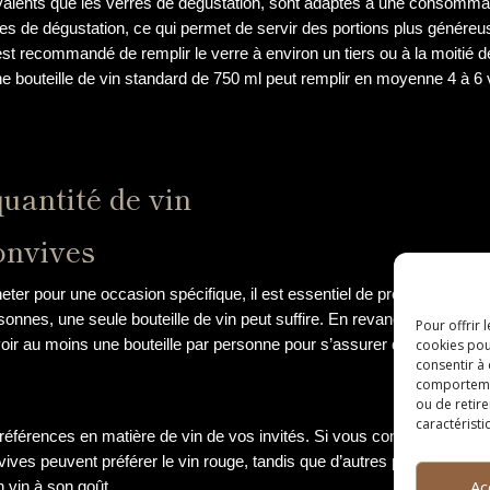
yvalents que les verres de dégustation, sont adaptés à une consommati
es de dégustation, ce qui permet de servir des portions plus généreu
l est recommandé de remplir le verre à environ un tiers ou à la moitié
e bouteille de vin standard de 750 ml peut remplir en moyenne 4 à 6 ve
quantité de vin
onvives
heter pour une occasion spécifique, il est essentiel de prendre en co
sonnes, une seule bouteille de vin peut suffire. En revanche, pour 
Pour offrir 
r au moins une bouteille par personne pour s’assurer que chacun pui
cookies pou
consentir à
comportement
ou de retire
caractéristi
préférences en matière de vin de vos invités. Si vous connaissez les
ves peuvent préférer le vin rouge, tandis que d’autres préfèrent le v
Ac
 vin à son goût.