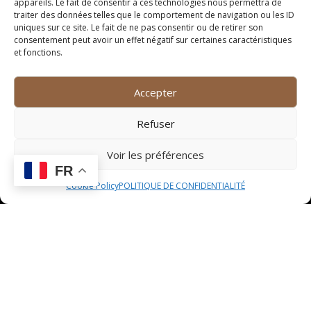
appareils. Le fait de consentir à ces technologies nous permettra de
traiter des données telles que le comportement de navigation ou les ID
uniques sur ce site. Le fait de ne pas consentir ou de retirer son
consentement peut avoir un effet négatif sur certaines caractéristiques
et fonctions.
Accepter
Refuser
Voir les préférences
FR
Cookie Policy
POLITIQUE DE CONFIDENTIALITÉ
Une carte variée pour
tous les goûts
Plats du jour
et recettes inspirées des