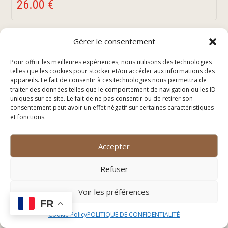
26.00 €
Gérer le consentement
AOP Languedoc Sommières Domaine de
Pour offrir les meilleures expériences, nous utilisons des technologies
Coursac “La Patience” 2023
telles que les cookies pour stocker et/ou accéder aux informations des
appareils. Le fait de consentir à ces technologies nous permettra de
28.00 €
traiter des données telles que le comportement de navigation ou les ID
uniques sur ce site. Le fait de ne pas consentir ou de retirer son
consentement peut avoir un effet négatif sur certaines caractéristiques
et fonctions.
AOP Languedoc, Mas d’Espanet “Fressia”
Accepter
2023
22.00 €
Refuser
Voir les préférences
FR
Cookie Policy
POLITIQUE DE CONFIDENTIALITÉ
Domaine Clavel “Le Mas” 2023