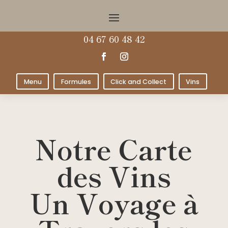
04 67 60 48 42
Menu
Formules
Click and Collect
Vins
Notre Carte
des Vins
Un Voyage à