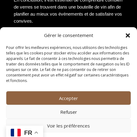
de verres se trouvent dans une bouteille de vin afin de
planifier au mieux vos événements et de satisfaire vos
convives.
Récapitulatif des verres
Gérer le consentement
standard
Pour offrir les meilleures expériences, nous utilisons des technologies
telles que les cookies pour stocker et/ou accéder aux informations des
Les verres standard, d’une contenance de 150 ml,
appareils. Le fait de consentir à ces technologies nous permettra de
traiter des données telles que le comportement de navigation ou les ID
permettent de servir environ 6 verres dans une
uniques sur ce site. Le fait de ne pas consentir ou de retirer son
bouteille de vin de 750 ml. Il est important de respecter
consentement peut avoir un effet négatif sur certaines caractéristiques
ces mesures pour garantir une dégustation optimale et
et fonctions.
éviter les excès.
Choix des verres à vin
Accepter
Refuser
Les verres à vin, adaptés à chaque type de vin,
peuvent varier en taille et en forme. Il est recommandé
Voir les préférences
de choisir des verres de qualité pour mettre en valeur
FR
les arômes et les saveurs du vin dégusté. En