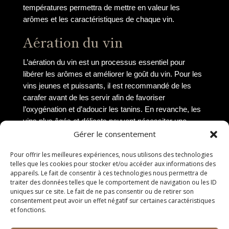
températures permettra de mettre en valeur les
arômes et les caractéristiques de chaque vin.
Aération du vin
L’aération du vin est un processus essentiel pour
libérer les arômes et améliorer le goût du vin. Pour les
vins jeunes et puissants, il est recommandé de les
carafer avant de les servir afin de favoriser
l’oxygénation et d’adoucir les tanins. En revanche, les
vins plus âgés et délicats peuvent nécessiter une
aération plus douce, en les laissant simplement s’aérer
Gérer le consentement
dans le verre avant dégustation. Cette étape permet au
Pour offrir les meilleures expériences, nous utilisons des technologies
vin de s’ouvrir et de révéler toute sa complexité.
telles que les cookies pour stocker et/ou accéder aux informations des
appareils. Le fait de consentir à ces technologies nous permettra de
Accords mets et vins
traiter des données telles que le comportement de navigation ou les ID
uniques sur ce site. Le fait de ne pas consentir ou de retirer son
Les accords mets et vins sont un art subtil qui consiste
consentement peut avoir un effet négatif sur certaines caractéristiques
et fonctions.
à marier harmonieusement un plat avec un vin pour en
sublimer les saveurs. Il est important de tenir compte