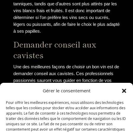
tanniques, tandis que d’autres sont plus attirés par les
vins blancs frais et fruités. Il est donc important de
déterminer si l’on préfère les vins secs ou sucrés,
légers ou puissants, afin de faire le choix le plus adapté
à ses papilles.
Demander conseil aux
cavistes
Une des meilleures façons de choisir un bon vin est de
demander conseil aux cavistes. Ces professionnels
passionnés sauront vous guider en fonction de vos
préférences et de l’occasion pour laquelle vous
Gérer le consentement
souhaitez acheter le vin. Ils pourront vous
recommander des vins correspondant à vos goûts,
Pour offrir les meilleures expériences, nous utilisons des technologies
mais aussi vous faire découvrir de nouvelles pépites et
telles que les cookies pour stocker et/ou accéder aux informations des
appareils. Le fait de consentir à ces technologies nous permettra de
vous conseiller sur les accords mets-vins.
traiter des données telles que le comportement de navigation ou les ID
uniques sur ce site. Le fait de ne pas consentir ou de retirer son
Vérifier l’origine et la
consentement peut avoir un effet négatif sur certaines caractéristiques