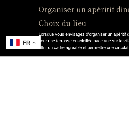
Organiser un apéritif din
Choix du lieu
Lorsque vous envisagez d’organiser un apéritif di
pour une terrasse ensoleillée avec vue sur la vil
FR
offrir un cadre agréable et permettre une circulat
Sélection des mets et de
La sélection des mets et des boissons pour votre 
variété de bouchées gourmandes, des verrines or
légumes. Côté boissons, proposez une sélection 
chacun.
Animation et ambiance
Pour créer une ambiance conviviale et chaleureuse
convives. Vous pouvez organiser des dégustation