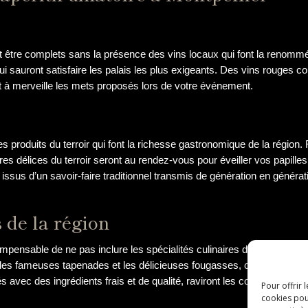
ent être complets sans la présence des vins locaux qui font la renomm
ui sauront satisfaire les palais les plus exigeants. Des vins rouges c
t à merveille les mets proposés lors de votre événement.
 les produits du terroir qui font la richesse gastronomique de la région
tres délices du terroir seront au rendez-vous pour éveiller vos papille
ssus d’un savoir-faire traditionnel transmis de génération en générati
s de la région
it impensable de ne pas inclure les spécialités culinaires de la région 
 les fameuses tapenades et les délicieuses fougasses, chaque bouché
 avec des ingrédients frais et de qualité, raviront les convives et l
Pour offrir 
cookies pou