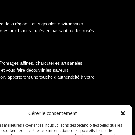
ée de la région. Les vignobles environnants
orsés aux blancs fruités en passant par les rosés
. Fromages affinés, charcuteries artisanales,
s et vous faire découvrir les saveurs
on, apporteront une touche d’authenticité à votre
qui font sa réputation gastronomique. Des tielles
Gérer le consentement
e sera une invitation au voyage culinaire au
es plongeront dans l’ambiance chaleureuse et
les meilleures expériences, nous utilisons des technologies telles que les
r stocker et/ou accéder aux informations des appareils. Le fait de