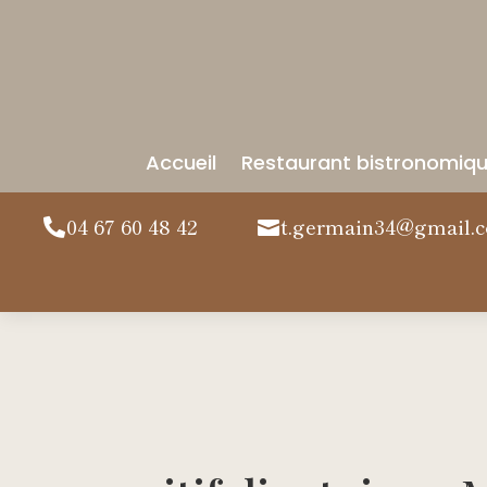
Accueil
Restaurant bistronomiq
04 67 60 48 42
t.germain34@gmail.

