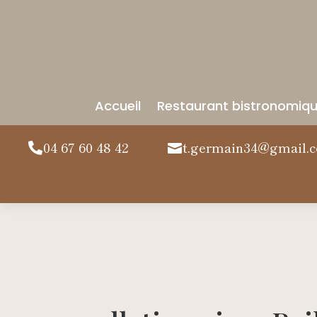
Accueil
Restaurant bistronomiq
04 67 60 48 42
t.germain34@gmail.

