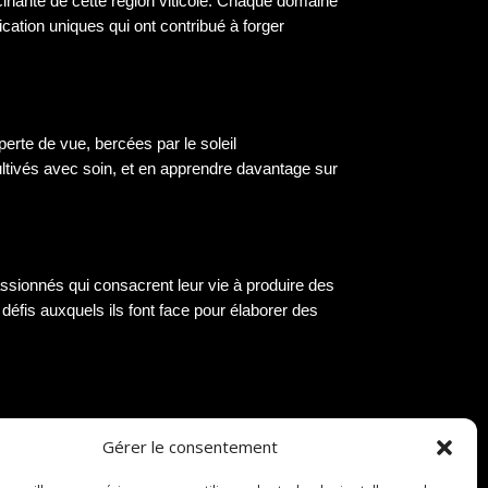
ascinante de cette région viticole. Chaque domaine
ication uniques qui ont contribué à forger
erte de vue, bercées par le soleil
ultivés avec soin, et en apprendre davantage sur
assionnés qui consacrent leur vie à produire des
s défis auxquels ils font face pour élaborer des
Gérer le consentement
 mets et vins pour une expérience gustative