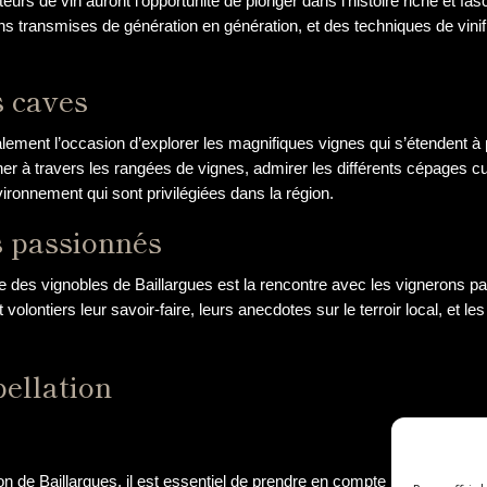
teurs de vin auront l’opportunité de plonger dans l’histoire riche et f
tions transmises de génération en génération, et des techniques de vinif
s caves
lement l’occasion d’explorer les magnifiques vignes qui s’étendent à p
er à travers les rangées de vignes, admirer les différents cépages c
ironnement qui sont privilégiées dans la région.
s passionnés
te des vignobles de Baillargues est la rencontre avec les vignerons p
volontiers leur savoir-faire, leurs anecdotes sur le terroir local, et le
pellation
ation de Baillargues, il est essentiel de prendre en compte les accords