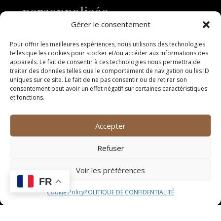
personnalisée
Gérer le consentement
Lors de la privatisation de notre bar à vin, vous aurez
la possibilité de créer une carte des vins personnalisée
Pour offrir les meilleures expériences, nous utilisons des technologies
telles que les cookies pour stocker et/ou accéder aux informations des
en collaboration avec notre sommelier. Celui-ci saura
appareils. Le fait de consentir à ces technologies nous permettra de
vous conseiller sur les crus qui s’harmoniseront
traiter des données telles que le comportement de navigation ou les ID
parfaitement avec le thème de votre événement et les
uniques sur ce site. Le fait de ne pas consentir ou de retirer son
préférences de vos convives.
consentement peut avoir un effet négatif sur certaines caractéristiques
et fonctions.
Service traiteur sur mesure
Accepter
Pour accompagner vos dégustations, notre équipe
peut vous proposer un service traiteur sur mesure.
Refuser
Que vous souhaitiez des mets fins pour un cocktail
dînatoire ou des assortiments de fromages pour une
Voir les préférences
dégustation, nous saurons répondre à vos attentes
FR
culinaires.
Cookie Policy
POLITIQUE DE CONFIDENTIALITÉ
Animation œnologique