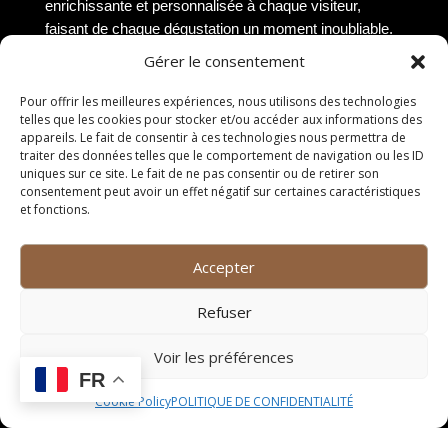
enrichissante et personnalisée à chaque visiteur,
faisant de chaque dégustation un moment inoubliable.
Gérer le consentement
Comment choisir son bar à
Pour offrir les meilleures expériences, nous utilisons des technologies
vin à Montpellier
telles que les cookies pour stocker et/ou accéder aux informations des
appareils. Le fait de consentir à ces technologies nous permettra de
Emplacement idéal
traiter des données telles que le comportement de navigation ou les ID
uniques sur ce site. Le fait de ne pas consentir ou de retirer son
consentement peut avoir un effet négatif sur certaines caractéristiques
Le premier critère à prendre en compte lors du choix
et fonctions.
d’un bar à vin à Montpellier est l’emplacement. Optez
pour un établissement situé dans un quartier animé et
Accepter
facile d’accès, de préférence proche des transports en
commun. Un emplacement central vous permettra de
Refuser
profiter pleinement de l’ambiance de la ville tout en
dégustant votre vin préféré.
Voir les préférences
FR
Sélection de vins
Cookie Policy
POLITIQUE DE CONFIDENTIALITÉ
Un bon bar à vin se distingue par sa sélection de vins.