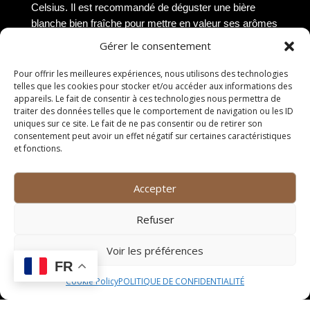
Celsius. Il est recommandé de déguster une bière
blanche bien fraîche pour mettre en valeur ses arômes
délicats et sa fraîcheur. Une température trop basse
Gérer le consentement
pourrait masquer les saveurs subtiles de la bière,
tandis qu’une température trop élevée pourrait altérer
Pour offrir les meilleures expériences, nous utilisons des technologies
telles que les cookies pour stocker et/ou accéder aux informations des
son goût et sa texture. Il est donc essentiel de servir la
appareils. Le fait de consentir à ces technologies nous permettra de
bière blanche à la bonne température pour apprécier
traiter des données telles que le comportement de navigation ou les ID
pleinement ses qualités gustatives.
uniques sur ce site. Le fait de ne pas consentir ou de retirer son
consentement peut avoir un effet négatif sur certaines caractéristiques
La bière blanche à Grabels
et fonctions.
Brasseries locales
Accepter
Grabels, charmante commune située dans le sud de la
Refuser
France, abrite plusieurs brasseries locales
renommées. Ces brasseries artisanales se distinguent
Voir les préférences
par leur savoir-faire traditionnel et leur passion pour la
FR
bière blanche. Chacune d’entre elles propose une
Cookie Policy
POLITIQUE DE CONFIDENTIALITÉ
gamme variée de bières blanches, allant des plus
classiques aux plus audacieuses, pour satisfaire tous