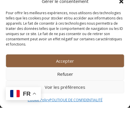
La bière blanche, une
Gérer le consentement
tendance à Montpellier
Pour offrir les meilleures expériences, nous utilisons des technologies
telles que les cookies pour stocker et/ou accéder aux informations des
appareils. Le fait de consentir à ces technologies nous permettra de
La bière blanche est devenue une véritable tendance à
traiter des données telles que le comportement de navigation ou les ID
Montpellier, attirant de plus en plus d’amateurs de
uniques sur ce site. Le fait de ne pas consentir ou de retirer son
bières artisanales et de saveurs originales. Cette
consentement peut avoir un effet négatif sur certaines caractéristiques
et fonctions.
boisson rafraîchissante et légère, aux arômes subtils
et à la mousse délicate, séduit les palais en quête
d’expériences gustatives uniques.
Accepter
Les brasseries de bière
Refuser
blanche à Montpellier
Voir les préférences
FR
Montpellier regorge de brasseries artisanales
Cookie Policy
POLITIQUE DE CONFIDENTIALITÉ
proposant une large gamme de bières blanches.
Chacune de ces brasseries apporte sa touche
personnelle à la fabrication de cette boisson, en
utilisant des ingrédients locaux et en expérimentant
avec des recettes originales. Les amateurs de bière