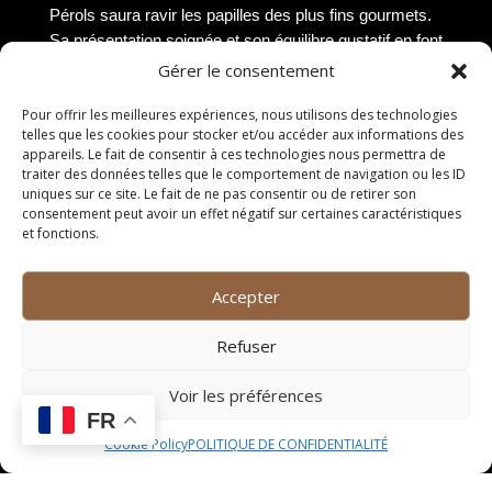
Pérols saura ravir les papilles des plus fins gourmets.
Sa présentation soignée et son équilibre gustatif en font
une véritable œuvre d’art gastronomique.
Gérer le consentement
Plat 2
Pour offrir les meilleures expériences, nous utilisons des technologies
telles que les cookies pour stocker et/ou accéder aux informations des
appareils. Le fait de consentir à ces technologies nous permettra de
Le Plat 2 est une véritable explosion de saveurs qui
traiter des données telles que le comportement de navigation ou les ID
transporte les convives dans un voyage gustatif
uniques sur ce site. Le fait de ne pas consentir ou de retirer son
inoubliable. Combinant habilement des ingrédients
consentement peut avoir un effet négatif sur certaines caractéristiques
et fonctions.
locaux et des techniques de cuisine innovantes, ce plat
incarne à la perfection l’esprit créatif et gourmand de la
cuisine bistronomique. Chaque bouchée révèle une
Accepter
symphonie de goûts et de textures qui éveille les sens
et laisse une empreinte mémorable.
Refuser
Plat 3
Voir les préférences
FR
Le Plat 3 est une véritable pépite culinaire qui met en
Cookie Policy
POLITIQUE DE CONFIDENTIALITÉ
avant le savoir-faire exceptionnel des chefs
bistronomiques de Pérols. Avec une combinaison