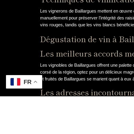
Les vignerons de Baillargues mettent en œuvre de
manuellement pour préserver l’intégrité des raisi
vins rouges, tandis que les vins blancs bénéfici
Dégustation de vin à Bai
Les meilleurs accords me
Les vignobles de Baillargues offrent une palett
corsé de la région, optez pour un délicieux magre
et fruités de Baillargues se marient quant à eux
FR
Les adresses incontourn
Si vous souhaitez vivre une expérience de dégust
au cœur des vignes, ce domaine propose des dég
gourmande, rendez-vous au restaurant « Le Vigne
conviviale, participez à une dégustation à la cav