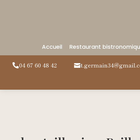
Accueil
Restaurant bistronomiq
04 67 60 48 42
t.germain34@gmail.

