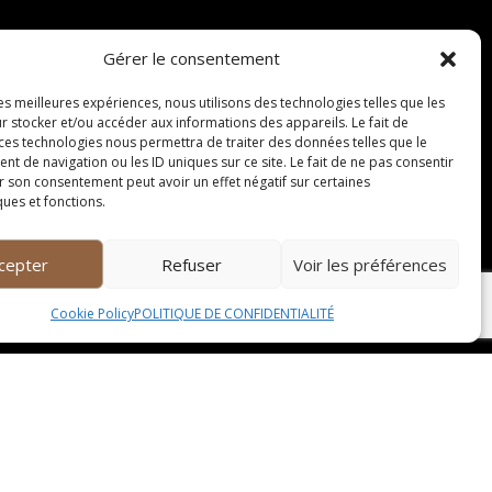
rer des vins de qualité. La vendange est réalisée
Gérer le consentement
ration carbonique est parfois utilisée pour les
eur et leurs arômes délicats.
les meilleures expériences, nous utilisons des technologies telles que les
r stocker et/ou accéder aux informations des appareils. Le fait de
 ces technologies nous permettra de traiter des données telles que le
 de navigation ou les ID uniques sur ce site. Le fait de ne pas consentir
r son consentement peut avoir un effet négatif sur certaines
ques et fonctions.
és à divers mets. Pour accompagner un vin rouge
cepter
Refuser
Voir les préférences
on avec les tanins du vin. Les vins blancs frais
i sublime les saveurs marines.
Cookie Policy
POLITIQUE DE CONFIDENTIALITÉ
 viticole familial « Château du Soleil ». Niché
a vinification locale. Pour une escapade
s vins de la région. Enfin, pour une expérience
vrir toute la richesse des vins du terroir.