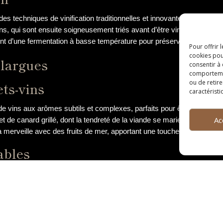
s techniques de vinification traditionnelles et innovantes pour élabo
ns, qui sont ensuite soigneusement triés avant d’être vinifiés. La macé
ent d’une fermentation à basse température pour préserver leur fraîch
Pour offrir 
cookies pou
llargues
consentir à
comportement
ou de retire
ts-vins
caractéristi
e de vins aux arômes subtils et complexes, parfaits pour être associ
Ac
t de canard grillé, dont la tendreté de la viande se marie à la perfecti
 à merveille avec des fruits de mer, apportant une touche d’acidité qu
ables
ation authentique à Baillargues, ne manquez pas de visiter le domaine
ustations personnalisées où vous pourrez découvrir les secrets de l
ron Gourmand », réputé pour sa cuisine raffinée mettant en valeur le
e coopérative de Baillargues, où les vignerons locaux vous feront décou