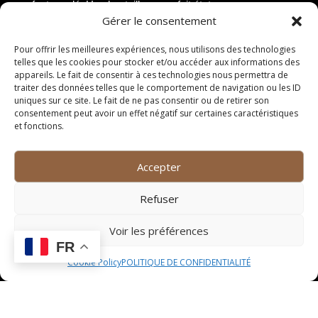
facteur clé. Une bouteille en parfait état, avec une
Gérer le consentement
étiquette bien conservée et un niveau de remplissage
optimal, aura une valeur supérieure à une bouteille
Pour offrir les meilleures expériences, nous utilisons des technologies
abîmée. Enfin, la renommée du vigneron ou du
telles que les cookies pour stocker et/ou accéder aux informations des
domaine viticole peut également influencer la valeur
appareils. Le fait de consentir à ces technologies nous permettra de
d’une bouteille de vin en tant qu’objet de collection.
traiter des données telles que le comportement de navigation ou les ID
uniques sur ce site. Le fait de ne pas consentir ou de retirer son
Les lieux d’achat privilégiés
consentement peut avoir un effet négatif sur certaines caractéristiques
et fonctions.
À Lattes, les collectionneurs de bouteilles de vin ont
plusieurs lieux d’achat privilégiés pour enrichir leur
Accepter
collection. Les caves spécialisées dans la vente de
vins anciens et rares sont des endroits
Refuser
incontournables pour dénicher des bouteilles de grande
valeur. Les ventes aux enchères de vins et de
Voir les préférences
spiritueux sont également des occasions uniques de
FR
trouver des pièces rares et recherchées.
Cookie Policy
POLITIQUE DE CONFIDENTIALITÉ
Les salons de vin et les foires aux vins organisés à
Lattes et dans les environs sont des événements à ne