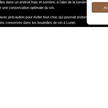
les dans un endroit frais et sombre, à l’abri de la lumière directe du so
Ac
r une conservation optimale du vin.
es avec précaution pour éviter tout choc qui pourrait endommager le vin
ns conservés dans les bouteilles de vin à Lunel.
ation de ces bouteilles
nte de nombreux avantages pour les amateurs de vin. Tout d’abord, ces 
préservant ses qualités gustatives et aromatiques.
e touche d’authenticité et de tradition à la dégustation du vin, renforça
e enrichissent également le plaisir de déguster un bon vin.
la préservation du patrimoine viticole de Lunel et à la valorisation de so
 en savourant des vins d’exception.