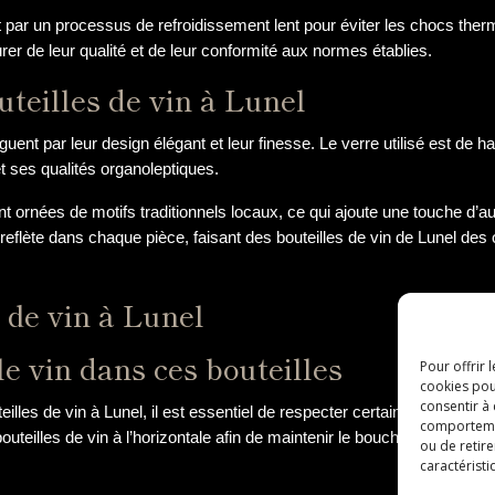
 par un processus de refroidissement lent pour éviter les chocs thermiq
rer de leur qualité et de leur conformité aux normes établies.
uteilles de vin à Lunel
guent par leur design élégant et leur finesse. Le verre utilisé est de h
 ses qualités organoleptiques.
nt ornées de motifs traditionnels locaux, ce qui ajoute une touche d’au
e reflète dans chaque pièce, faisant des bouteilles de vin de Lunel de
s de vin à Lunel
e vin dans ces bouteilles
Pour offrir 
cookies pou
consentir à
teilles de vin à Lunel, il est essentiel de respecter certaines règles 
comportement
eilles de vin à l’horizontale afin de maintenir le bouchon humide et ains
ou de retire
caractéristi