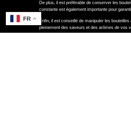
De plus, il est préférable de conserver les bouteil
constante est également importante pour garanti
FR
Enfin, il est conseillé de manipuler les bouteill
pleinement des saveurs et des arômes de vos vi
Les avantages de l’utilis
L’utilisation des bouteilles de vin à Lunel prése
permettent une conservation optimale du vin en 
De plus, les bouteilles de vin à Lunel ajoutent un
consommateur. Leur design unique et leur histoir
Enfin, l’utilisation de ces bouteilles participe à 
c’est donc soutenir une tradition ancestrale tout