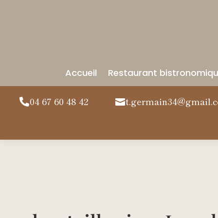
Accueil
Restaurant bistronomiq
04 67 60 48 42
t.germain34@gmail.

