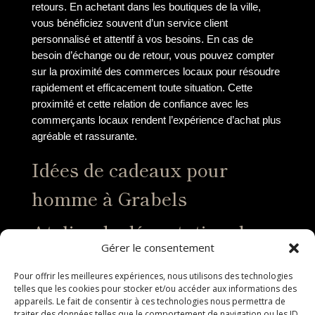
retours. En achetant dans les boutiques de la ville,
vous bénéficiez souvent d’un service client
personnalisé et attentif à vos besoins. En cas de
besoin d’échange ou de retour, vous pouvez compter
sur la proximité des commerces locaux pour résoudre
rapidement et efficacement toute situation. Cette
proximité et cette relation de confiance avec les
commerçants locaux rendent l’expérience d’achat plus
agréable et rassurante.
Idées de cadeaux pour
homme à Grabels
Atelier de dégustation de
Gérer le consentement
vin
Pour offrir les meilleures expériences, nous utilisons des technologies
Offrir un atelier de dégustation de vin à Grabels est une
telles que les cookies pour stocker et/ou accéder aux informations des
appareils. Le fait de consentir à ces technologies nous permettra de
idée de cadeau parfaite pour les amateurs de vin et de
traiter des données telles que le comportement de navigation ou les ID