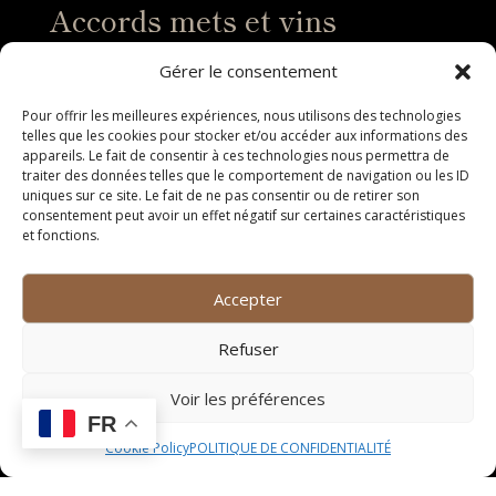
Accords mets et vins
Vins blancs
Gérer le consentement
Pour offrir les meilleures expériences, nous utilisons des technologies
Les vins blancs de Lunel, riches en arômes floraux et
telles que les cookies pour stocker et/ou accéder aux informations des
fruités, se marient à merveille avec des plats de
appareils. Le fait de consentir à ces technologies nous permettra de
poissons et fruits de mer. Leur fraîcheur et leur vivacité
traiter des données telles que le comportement de navigation ou les ID
en font des compagnons idéaux pour des mets
uniques sur ce site. Le fait de ne pas consentir ou de retirer son
consentement peut avoir un effet négatif sur certaines caractéristiques
délicats tels que des coquilles Saint-Jacques poêlées
et fonctions.
ou une salade de crevettes.
Vins rouges
Accepter
Les vins rouges de Lunel, caractérisés par leur
Refuser
structure tannique et leurs notes de fruits rouges et
d’épices, subliment les plats de viande en sauce. Leur
Voir les préférences
puissance et leur complexité s’accordent parfaitement
FR
avec un rôti de bœuf aux cèpes ou un civet de
Cookie Policy
POLITIQUE DE CONFIDENTIALITÉ
sanglier.