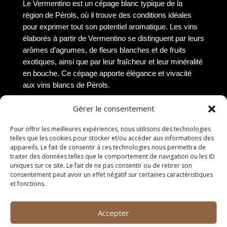
Le Vermentino est un cépage blanc typique de la
région de Pérols, où il trouve des conditions idéales
pour exprimer tout son potentiel aromatique. Les vins
élaborés à partir de Vermentino se distinguent par leurs
arômes d’agrumes, de fleurs blanches et de fruits
exotiques, ainsi que par leur fraîcheur et leur minéralité
en bouche. Ce cépage apporte élégance et vivacité
aux vins blancs de Pérols.
Accords mets et vins
Gérer le consentement
Vins blancs
Pour offrir les meilleures expériences, nous utilisons des technologies
telles que les cookies pour stocker et/ou accéder aux informations des
appareils. Le fait de consentir à ces technologies nous permettra de
Les vins blancs de Pérols, aux arômes subtils et
traiter des données telles que le comportement de navigation ou les ID
raffinés, se marient à merveille avec des plats de fruits
uniques sur ce site. Le fait de ne pas consentir ou de retirer son
consentement peut avoir un effet négatif sur certaines caractéristiques
de mer tels que des huîtres fraîches ou des coquilles
et fonctions.
Saint-Jacques poêlées. Leur fraîcheur et leur acidité
équilibrée en font également des compagnons idéaux
pour des plats à base de poisson grillé ou de volaille en
Accepter
sauce légère.