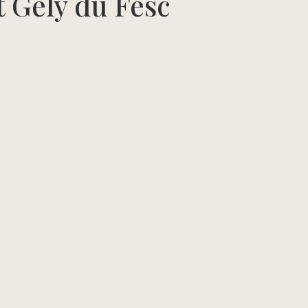
t Gely du Fesc