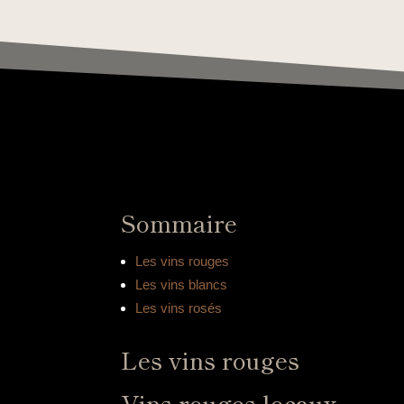
Sommaire
Les vins rouges
Les vins blancs
Les vins rosés
Les vins rouges
Vins rouges locaux