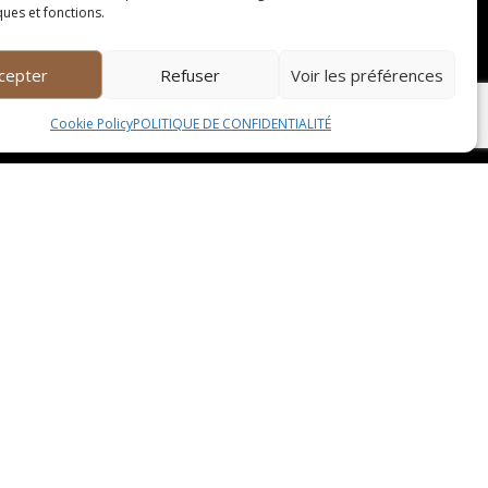
ques et fonctions.
tionnés, ces vins offrent des arômes subtils de
nes, donnent naissance à des vins rosés d’une
cepter
Refuser
Voir les préférences
Cookie Policy
POLITIQUE DE CONFIDENTIALITÉ
iticole a ses propres secrets de vinification qui
breuvages délicats, offrant une palette
roir exceptionnel et d’un travail minutieux des
pages venant des quatre coins du monde sont
e de son terroir d’origine et de la passion de
alais les plus exigeants, offrant une expérience