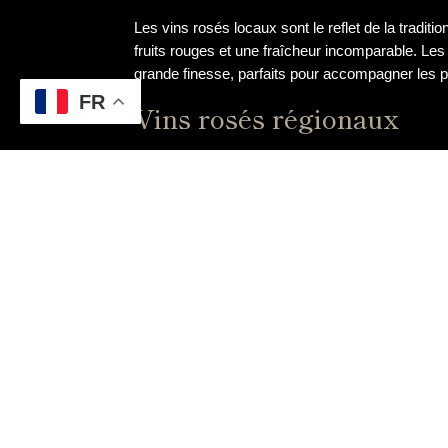
Les vins rosés locaux sont le reflet de la tradit
fruits rouges et une fraîcheur incomparable. Le
grande finesse, parfaits pour accompagner les pl
FR
Vins rosés régionaux
Les vins rosés régionaux sont le fruit d’un savoi
confèrent à ces vins une identité unique. Des n
gustative riche et variée. Les vins rosés régionau
vignerons.
Vins rosés internationau
Les vins rosés internationaux sont le fruit d’un
assemblés avec finesse pour créer des vins rosés
ceux qui l’ont élaborée. Les vins rosés internatio
sensorielle inoubliable.