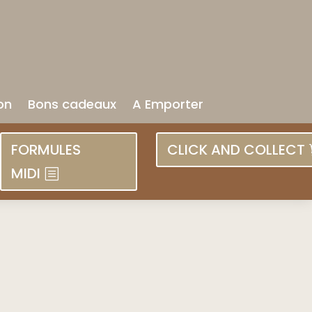
on
Bons cadeaux
A Emporter
FORMULES
CLICK AND COLLECT
MIDI