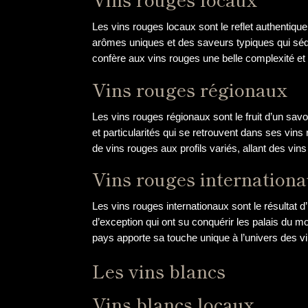
Les vins rouges locaux sont le reflet authentiqu
arômes uniques et des saveurs typiques qui sédui
confère aux vins rouges une belle complexité e
Vins rouges régionaux
Les vins rouges régionaux sont le fruit d’un sav
et particularités qui se retrouvent dans ses vins
de vins rouges aux profils variés, allant des vins
Vins rouges internation
Les vins rouges internationaux sont le résultat 
d’exception qui ont su conquérir les palais du mo
pays apporte sa touche unique à l’univers des v
Les vins blancs
Vins blancs locaux