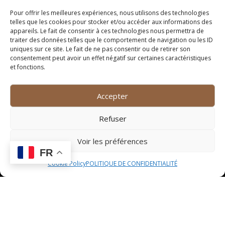
soyez amateur de vins rouges corsés, de vins blancs
Pour offrir les meilleures expériences, nous utilisons des technologies
fruités ou de bulles pétillantes, vous trouverez
telles que les cookies pour stocker et/ou accéder aux informations des
appareils. Le fait de consentir à ces technologies nous permettra de
assurément votre bonheur parmi les rayons bien
traiter des données telles que le comportement de navigation ou les ID
garnis de cette cave renommée.
uniques sur ce site. Le fait de ne pas consentir ou de retirer son
consentement peut avoir un effet négatif sur certaines caractéristiques
En plus de sa large gamme de vins, le Cellier des
et fonctions.
Gourmets propose des conseils personnalisés pour
vous orienter dans vos choix. Les sommeliers sur
Accepter
place sauront vous guider en fonction de vos
préférences et de l’occasion, que ce soit pour
Refuser
accompagner un repas, offrir en cadeau ou constituer
une cave à vin d’exception.
Voir les préférences
Animations et ateliers
FR
Cookie Policy
POLITIQUE DE CONFIDENTIALITÉ
œnologiques
Outre sa sélection de vins de qualité, le Cellier des
Gourmets se distingue par ses animations et ateliers
œnologiques qui raviront les passionnés comme les