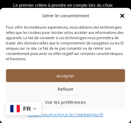
Le premier critère à prendre en compte lors du choix
d’une cave à vin à Le Crès est sa localisation. Optez
Gérer le consentement
pour une cave facilement accessible, proche de votre
domicile ou de votre lieu de travail, pour faciliter vos
Pour offrir les meilleures expériences, nous utilisons des technologies
visites et vos achats de vin.
telles que les cookies pour stocker et/ou accéder aux informations des
appareils. Le fait de consentir à ces technologies nous permettra de
Sélection des vins
traiter des données telles que le comportement de navigation ou les ID
uniques sur ce site. Le fait de ne pas consentir ou de retirer son
consentement peut avoir un effet négatif sur certaines caractéristiques
La diversité et la qualité des vins proposés par la cave
et fonctions.
sont des éléments essentiels à considérer. Privilégiez
une cave offrant un large choix de vins locaux, bio ou
Accepter
de garde, selon vos préférences et vos besoins.
Assurez-vous que la cave renouvelle régulièrement sa
Refuser
sélection pour découvrir de nouvelles pépites viticoles.
Conseils et expertise
Voir les préférences
FR
Une cave à vin réputée à Le Crès se distingue
Cookie Policy
POLITIQUE DE CONFIDENTIALITÉ
également par la qualité de ses conseils et de son
expertise. Les cavistes passionnés et compétents