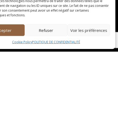
 ces technologies nous permettra de traiter des données telles que le
 de navigation ou les ID uniques sur ce site. Le fait de ne pas consentir
r son consentement peut avoir un effet négatif sur certaines
r une marque reconnue dans le domaine de la
ques et fonctions.
n de caves à vin sont des éléments à prendre en
e s’assurer que les matériaux utilisés sont de
cepter
Refuser
Voir les préférences
Cookie Policy
POLITIQUE DE CONFIDENTIALITÉ
l peut devenir un véritable élément de décoration
ace dans lequel la cave à vin sera installée. Il
ontemporains. Il est essentiel de choisir un
ité.
 final. Certaines caves à vin sont équipées de
re réglables pour conserver différents types de
oins spécifiques. Certaines caves à vin offrent
mobile. Ces options peuvent apporter un réel