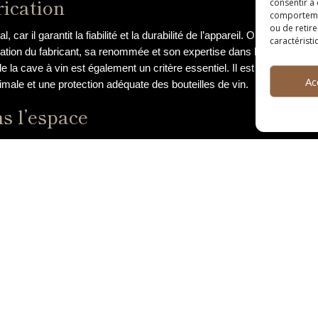
rication
consentir à
comportement
ou de retire
, car il garantit la fiabilité et la durabilité de l’appareil. Opter pou
caractéristi
utation du fabricant, sa renommée et son expertise dans la conceptio
de la cave à vin est également un critère essentiel. Il est important d
Ac
timale et une protection adéquate des bouteilles de vin.
s l’espace
la cave à vin est un élément à ne pas négliger. En effet, cet apparei
 choix du design doit donc être en harmonie avec l’esthétique de l’esp
ché, allant des caves à vin encastrables aux modèles plus design et c
nement existant, tout en apportant une touche d’élégance et de modern
és supplémentaires
roposées par une cave à vin peuvent faire la différence dans le choix
 anti-UV pour protéger les bouteilles, ou encore de zones de températu
onctionnalités supplémentaires lors de l’achat, en fonction de ses bes
tant de contrôler et de gérer la cave à distance via une application 