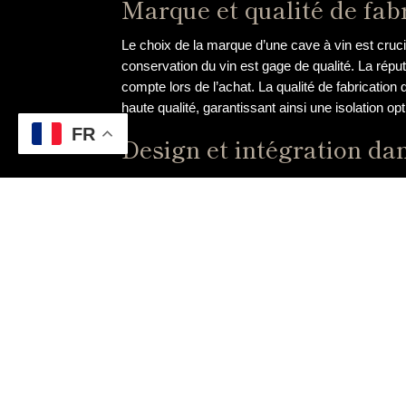
Marque et qualité de fab
Le choix de la marque d’une cave à vin est crucial
conservation du vin est gage de qualité. La rép
compte lors de l’achat. La qualité de fabrication 
haute qualité, garantissant ainsi une isolation op
FR
Design et intégration dan
Outre ses performances techniques, le design de 
dans une pièce dédiée à la dégustation de vin. Le
existe une grande variété de modèles sur le mar
design qui s’intègre parfaitement dans l’environ
Options et fonctionnalit
Les options et fonctionnalités supplémentaires p
systèmes de régulation de l’humidité, de filtres
vin. Il est important de prendre en compte ces f
également des fonctionnalités connectées, permet