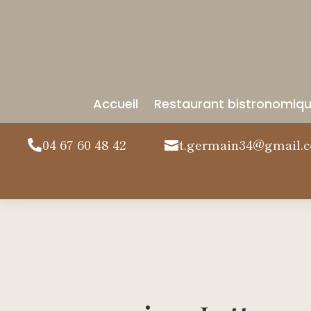
Accueil
Restaurant bistronomiq
04 67 60 48 42
t.germain34@gmail.

