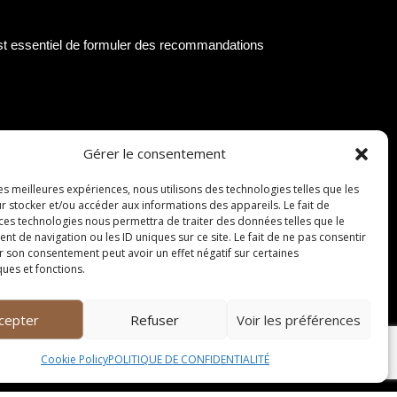
 est essentiel de formuler des recommandations
ckets restaurant. En offrant la possibilité
Gérer le consentement
e clients et fidéliser leur clientèle existante.
les meilleures expériences, nous utilisons des technologies telles que les
r stocker et/ou accéder aux informations des appareils. Le fait de
 ces technologies nous permettra de traiter des données telles que le
ion des tickets restaurant. En garantissant une
 de navigation ou les ID uniques sur ce site. Le fait de ne pas consentir
r son consentement peut avoir un effet négatif sur certaines
es consommateurs et renforceront leur réputation.
ques et fonctions.
cepter
Refuser
Voir les préférences
rganiser des campagnes de sensibilisation pour
s offres spéciales ou des réductions pour les
Cookie Policy
POLITIQUE DE CONFIDENTIALITÉ