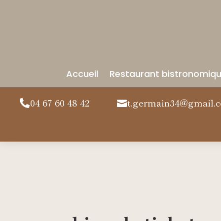
Accueil
Restaurant bistronomiq
04 67 60 48 42
t.germain34@gmail.

