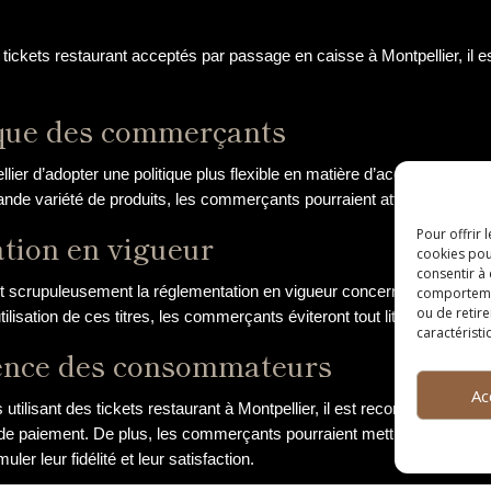
tickets restaurant acceptés par passage en caisse à Montpellier, il
tique des commerçants
 d’adopter une politique plus flexible en matière d’acceptation des ti
ande variété de produits, les commerçants pourraient attirer davantage d
Pour offrir 
tion en vigueur
cookies pou
consentir à
t scrupuleusement la réglementation en vigueur concernant l’acceptat
comportement
ou de retire
’utilisation de ces titres, les commerçants éviteront tout litige avec l
caractéristi
ience des consommateurs
Ac
tilisant des tickets restaurant à Montpellier, il est recommandé d’o
s de paiement. De plus, les commerçants pourraient mettre en place de
muler leur fidélité et leur satisfaction.