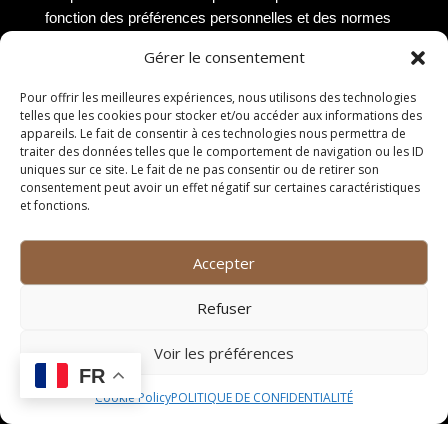
fonction des préférences personnelles et des normes
de service. Un verre de vin standard est généralement
Gérer le consentement
de 150 ml, mais il est courant de voir des verres plus
grands ou plus petits selon les pays ou les traditions.
Pour offrir les meilleures expériences, nous utilisons des technologies
Certains bars à vin proposent des verres de
telles que les cookies pour stocker et/ou accéder aux informations des
dégustation plus petits pour permettre aux clients de
appareils. Le fait de consentir à ces technologies nous permettra de
traiter des données telles que le comportement de navigation ou les ID
goûter plusieurs vins sans consommer de grandes
uniques sur ce site. Le fait de ne pas consentir ou de retirer son
quantités. Il est donc important de prendre en
consentement peut avoir un effet négatif sur certaines caractéristiques
considération la quantité de vin versée par verre pour
et fonctions.
estimer le nombre de verres obtenus à partir d’une
bouteille.
Accepter
Conclusion
Refuser
En conclusion, il est essentiel de comprendre le
Voir les préférences
nombre de verres contenus dans une bouteille de vin à
FR
Pérols pour une expérience de dégustation optimale.
Cookie Policy
POLITIQUE DE CONFIDENTIALITÉ
En prenant en compte la capacité standard d’une
bouteille de vin et le volume d’un verre de vin standard,