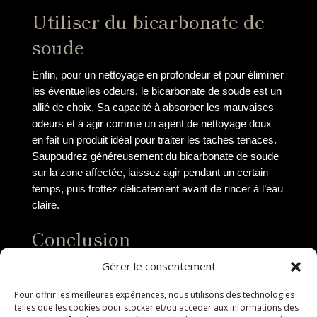
Utiliser du bicarbonate de
soude
Enfin, pour un nettoyage en profondeur et pour éliminer
les éventuelles odeurs, le bicarbonate de soude est un
allié de choix. Sa capacité à absorber les mauvaises
odeurs et à agir comme un agent de nettoyage doux
en fait un produit idéal pour traiter les taches tenaces.
Saupoudrez généreusement du bicarbonate de soude
sur la zone affectée, laissez agir pendant un certain
temps, puis frottez délicatement avant de rincer à l’eau
claire.
Conclusion
Gérer le consentement
En conclusion, il est essentiel de savoir comment
nettoyer une tache sur un tapis de manière efficace
Pour offrir les meilleures expériences, nous utilisons des technologies
pour préserver sa durabilité et son esthétique. En
telles que les cookies pour stocker et/ou accéder aux informations des
suivant les étapes mentionnées précédemment, vous