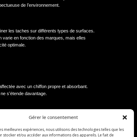
spectueuse de l’environnement.
ner les taches sur différents types de surfaces.
ion varie en fonction des marques, mais elles
ité optimale.
ffectée avec un chiffon propre et absorbant.
e ne s’étende davantage.
Gérer le consentement
t un ingrédient naturel et efficace pour éliminer
cilitant ainsi leur élimination lors du lavage
les meilleures expériences, nous utilisons des technologies telles que les
r stocker et/ou accéder aux informations des appareils. Le fait de