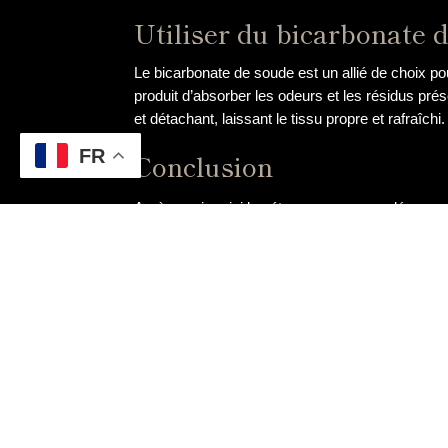
Utiliser du bicarbonate 
Le bicarbonate de soude est un allié de choix 
produit d’absorber les odeurs et les résidus pré
et détachant, laissant le tissu propre et rafraîchi.
FR
Conclusion
Après avoir suivi les étapes recommandées pour e
les meilleurs résultats. En utilisant des produit
venir à bout de la plupart des taches tenaces.
Il est primordial de commencer par éponger délica
désinfecter la zone tout en aidant à déloger la 
indésirables.
Les lingettes détachantes sont également un out
sont pratiques et peuvent être utilisées sur une
En conclusion, en suivant ces étapes simples et e