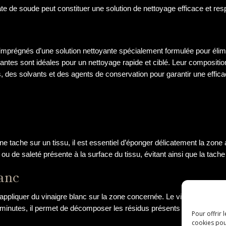
e de soude peut constituer une solution de nettoyage efficace et re
imprégnés d’une solution nettoyante spécialement formulée pour élimi
tachantes sont idéales pour un nettoyage rapide et ciblé. Leur composit
 des solvants et des agents de conservation pour garantir une efficac
tache sur un tissu, il est essentiel d’éponger délicatement la zone a
ou de saleté présente à la surface du tissu, évitant ainsi que la tach
anc
ppliquer du vinaigre blanc sur la zone concernée. Le vinaigre blanc es
minutes, il permet de décomposer les résidus présents dans le tissu, fa
Pour offrir 
cookies pou