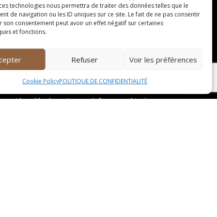
 ces technologies nous permettra de traiter des données telles que le
 de navigation ou les ID uniques sur ce site. Le fait de ne pas consentir
r son consentement peut avoir un effet négatif sur certaines
ques et fonctions.
 de bicarbonate de soude, vous permettez à ce
bonate de soude agit comme un agent désodorisant
cepter
Refuser
Voir les préférences
Cookie Policy
POLITIQUE DE CONFIDENTIALITÉ
nce et la méthode sont essentielles pour obtenir
et les lingettes détachantes, il est possible de
te, l’application du vinaigre blanc permet de
lanchiment naturel et absorbe les odeurs
 en déplacement ou en manque de temps. Elles
t la propreté de vos tissus préférés. N’hésitez