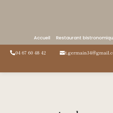
Accueil
Restaurant bistronomiq
04 67 60 48 42
t.germain34@gmail.

