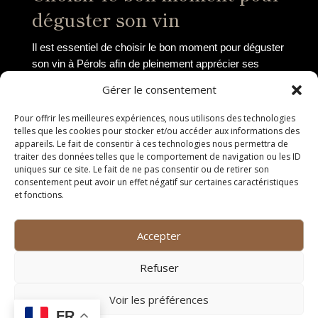
déguster son vin
Il est essentiel de choisir le bon moment pour déguster
son vin à Pérols afin de pleinement apprécier ses
arômes et saveurs. Privilégiez un moment de calme et
Gérer le consentement
de détente, loin des distractions, pour savourer
pleinement chaque gorgée.
Pour offrir les meilleures expériences, nous utilisons des technologies
telles que les cookies pour stocker et/ou accéder aux informations des
La température de service
appareils. Le fait de consentir à ces technologies nous permettra de
traiter des données telles que le comportement de navigation ou les ID
du vin
uniques sur ce site. Le fait de ne pas consentir ou de retirer son
consentement peut avoir un effet négatif sur certaines caractéristiques
et fonctions.
La température de service du vin joue un rôle crucial
dans l’expérience de dégustation. À Pérols, il est
recommandé de servir les vins blancs et rosés frais,
Accepter
entre 8 et 12 degrés Celsius, pour en exalter la
fraîcheur et les arômes fruités. Les vins rouges, quant
Refuser
à eux, doivent être servis à une température
légèrement plus élevée, entre 14 et 18 degrés Celsius,
Voir les préférences
pour révéler toute leur complexité et leur structure.
FR