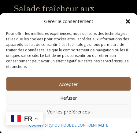
Salade fraîcheur aux
légumes de saison
Gérer le consentement
La salade fraîcheur aux légumes de saison est une
Pour offrir les meilleures expériences, nous utilisons des technologies
explosion de saveurs et de couleurs dans chaque
telles que les cookies pour stocker et/ou accéder aux informations des
appareils. Le fait de consentir à ces technologies nous permettra de
bouchée. Composée de tomates juteuses, de
traiter des données telles que le comportement de navigation ou les ID
concombres croquants, de poivrons colorés et de
uniques sur ce site. Le fait de ne pas consentir ou de retirer son
radis frais, cette salade est un véritable festival pour
consentement peut avoir un effet négatif sur certaines caractéristiques
les papilles. L’ajout de féta émiettée et de graines de
et fonctions.
tournesol apporte une touche de gourmandise et de
croquant, tandis que la vinaigrette maison à base
Accepter
d’huile d’olive, de citron et de basilic sublime
l’ensemble des ingrédients. Servie bien fraîche, cette
Refuser
salade est parfaite pour une journée ensoleillée ou en
accompagnement d’un plat principal végétarien.
Voir les préférences
FR
Curry de pois chiches et
Cookie Policy
POLITIQUE DE CONFIDENTIALITÉ
patates douces