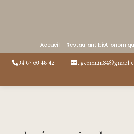
Accueil
Restaurant bistronomiq
04 67 60 48 42
t.germain34@gmail.

