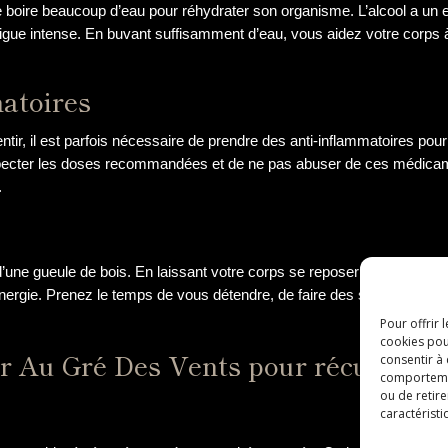
de boire beaucoup d’eau pour réhydrater son organisme. L’alcool a un e
gue intense. En buvant suffisamment d’eau, vous aidez votre corps à é
atoires
entir, il est parfois nécessaire de prendre des anti-inflammatoires pou
specter les doses recommandées et de ne pas abuser de ces médicamen
.
’une gueule de bois. En laissant votre corps se reposer et en évitant 
énergie. Prenez le temps de vous détendre, de faire des siestes et 
Pour offrir 
cookies pou
r Au Gré Des Vents pour récupérer 
consentir à
comportement
ou de retire
caractéristi