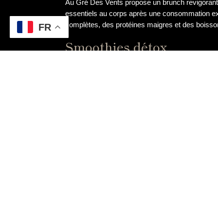
Au Gré Des Vents propose un brunch revigorant 
essentiels au corps après une consommation exces
complètes, des protéines maigres et des boisso
FR
Smoothies détox
Les smoothies détox sont une autre option offer
sont préparés à base d’ingrédients naturels tels
vitamines et en minéraux aide à rétablir l’équilibr
Massage relaxant
En plus des options alimentaires, Au Gré Des Ve
de fête. Ces massages sont effectués par des pro
circulation sanguine. Ils aident à réduire le stress