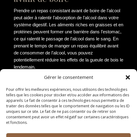
Prendre un repas consistant avant de boire de l’alcool
peut aider à ralentir l’absorption de l’alcool dans votre
système digestif. Les aliments riches en graisses et en
protéines peuvent former une barrière dans l’estomac,
ce qui ralentit le passage de l’alcool dans le sang. En
prenant le temps de manger un repas équilibré avant
de consommer de l’alcool, vous pouvez
potentiellement réduire les effets de la gueule de bois le
lendemain.
Gérer le consentement
Les services de taxi à Saint
Pour offrir les meilleures expériences, nous utilisons des technologies
Jean de Vedas
telles que les cookies pour stocker et/ou accéder aux informations des
appareils. Le fait de consentir à ces technologies nous permettra de
Les compagnies de taxi
traiter des données telles que le comportement de navigation ou les ID
uniques sur ce site. Le fait de ne pas consentir ou de retirer son
disponibles
consentement peut avoir un effet négatif sur certaines caractéristiques
et fonctions.
À Saint Jean de Vedas, plusieurs compagnies de taxi