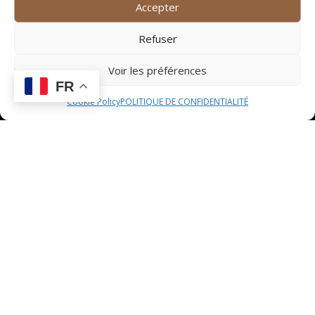
offrent leurs services pour répondre aux besoins de
Accepter
déplacement des habitants et des visiteurs. Parmi ces
compagnies, on retrouve des entreprises réputées
Refuser
pour leur professionnalisme et leur ponctualité.
Chacune de ces compagnies dispose d’une flotte de
Voir les préférences
FR
véhicules variée, allant des voitures classiques aux
véhicules haut de gamme, pour s’adapter à tous les
Cookie Policy
POLITIQUE DE CONFIDENTIALITÉ
besoins des clients.
Les tarifs et les horaires de
service
En ce qui concerne les tarifs des services de taxi à
Saint Jean de Vedas, ils varient en fonction de la
distance parcourue, du type de véhicule choisi et des
éventuels suppléments comme les bagages
volumineux ou les trajets de nuit. Les compagnies de
taxi de la région proposent généralement des tarifs
compétitifs et transparents, avec la possibilité de