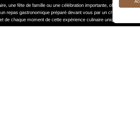
Ac
e, une fête de famille ou une célébration importante, offrir les servic
t un repas gastronomique préparé devant vous par un chef talentueux,
 et de chaque moment de cette expérience culinaire unique.
ontactez nous