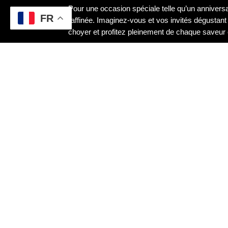
Pour une occasion spéciale telle qu’un anniversair
FR
raffinée. Imaginez-vous et vos invités dégustan
choyer et profitez pleinement de chaque saveur
C
La carte