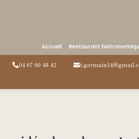
Accueil
Restaurant bistronomiq
04 67 60 48 42
t.germain34@gmail.

