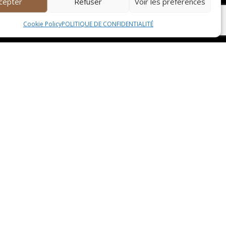
cepter
Refuser
Voir les préférences
es d’un chef à domicile est une idée originale et
 dans le confort de votre foyer. Laissez-vous
Cookie Policy
POLITIQUE DE CONFIDENTIALITÉ

2 RUE BONNIER D’ALCO
34000 MONTPELLIER

t.germain34@gmail.com

04 67 60 48 42