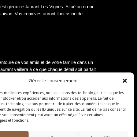
estigieux restaurant Les Vignes. Situé au cœur
 saison. Vos convives auront l’occasion de
ntouré de vos amis et de votre famille dans un
rant veillera à ce que chaque détail soit parfait
Gérer le consentement
les meilleures expériences, nous utilisons des technologies telles que les
r stocker et/ou accéder aux informations des appareils. Le fait de
rs de gastronomie. Imaginez-vous apprendre les
 ces technologies nous permettra de traiter des données telles que le
it pour perfectionner vos compétences en
 de navigation ou les ID uniques sur ce site. Le fait de ne pas consentir
r son consentement peut avoir un effet négatif sur certaines
ques et fonctions.