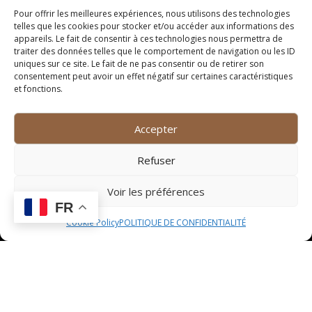
Pour offrir les meilleures expériences, nous utilisons des technologies
La boulangerie 1 de Grabels est un lieu incontournable
telles que les cookies pour stocker et/ou accéder aux informations des
pour les amateurs de bon pain et de pâtisseries
appareils. Le fait de consentir à ces technologies nous permettra de
traiter des données telles que le comportement de navigation ou les ID
artisanales. Dès que l’on pénètre dans la boutique, on
uniques sur ce site. Le fait de ne pas consentir ou de retirer son
est immédiatement séduit par l’odeur enivrante du pain
consentement peut avoir un effet négatif sur certaines caractéristiques
frais qui sort du four. Les boulangers passionnés de
et fonctions.
cet établissement mettent tout leur savoir-faire au
service de la tradition boulangère, en proposant une
Accepter
grande variété de pains, de viennoiseries et de
pâtisseries, tous plus délicieux les uns que les autres.
Refuser
Que ce soit pour un petit-déjeuner gourmand, un
déjeuner sur le pouce ou un goûter réconfortant, la
Voir les préférences
boulangerie 1 saura combler toutes vos envies
FR
sucrées et salées.
Cookie Policy
POLITIQUE DE CONFIDENTIALITÉ
Fromagerie 1
La fromagerie 1 de Grabels est un véritable paradis
pour les amateurs de fromages fins et de produits
laitiers de qualité. En poussant la porte de cette