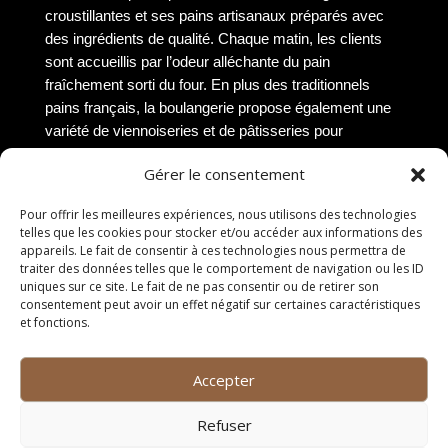
croustillantes et ses pains artisanaux préparés avec
des ingrédients de qualité. Chaque matin, les clients
sont accueillis par l’odeur alléchante du pain
fraîchement sorti du four. En plus des traditionnels
pains français, la boulangerie propose également une
variété de viennoiseries et de pâtisseries pour
satisfaire toutes les envies gourmandes.
Gérer le consentement
Fromagerie
Pour offrir les meilleures expériences, nous utilisons des technologies
telles que les cookies pour stocker et/ou accéder aux informations des
La fromagerie « Le Petit Gourmet » est un véritable
appareils. Le fait de consentir à ces technologies nous permettra de
trésor pour les amateurs de fromages à Perols. Avec
traiter des données telles que le comportement de navigation ou les ID
une sélection soigneusement choisie de fromages
uniques sur ce site. Le fait de ne pas consentir ou de retirer son
consentement peut avoir un effet négatif sur certaines caractéristiques
locaux et internationaux, cette fromagerie offre une
et fonctions.
expérience gustative unique. Les clients peuvent
déguster et acheter une gamme de fromages affinés,
frais, à pâte molle ou pressée, accompagnés de
Accepter
conseils avisés des fromagers passionnés. Que ce
soit pour une dégustation sur place ou pour emporter,
Refuser
la fromagerie saura satisfaire les palais les plus