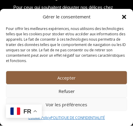
Pour ceux qui souhaitent déguster nos délices chez
eux, nous proposons un service de vente à emporter.
Gérer le consentement
Vous pourrez commander vos plats préférés à
l’avance et venir les chercher à l’heure convenue.
Pour offrir les meilleures expériences, nous utilisons des technologies
telles que les cookies pour stocker et/ou accéder aux informations des
Ainsi, vous pourrez profiter de la qualité de notre
appareils. Le fait de consentir à ces technologies nous permettra de
cuisine où que vous soyez.
traiter des données telles que le comportement de navigation ou les ID
uniques sur ce site. Le fait de ne pas consentir ou de retirer son
Chef à domicile
consentement peut avoir un effet négatif sur certaines caractéristiques
et fonctions.
Offrez-vous une expérience culinaire unique en faisant
appel à notre chef à domicile. Il se rendra chez vous
Accepter
pour préparer un repas sur mesure, adapté à vos
goûts et à ceux de vos convives. Profitez d’un service
Refuser
personnalisé et d’une cuisine raffinée sans quitter le
confort de votre foyer.
Voir les préférences
FR
Cours de cuisine
Cookie Policy
POLITIQUE DE CONFIDENTIALITÉ
Pour les amateurs de gastronomie désireux
d’apprendre de nouvelles techniques culinaires, nous