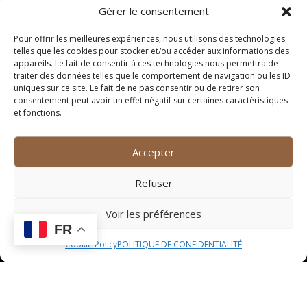
Gérer le consentement
Montpellier
Pour offrir les meilleures expériences, nous utilisons des technologies
telles que les cookies pour stocker et/ou accéder aux informations des
1. Température de service
appareils. Le fait de consentir à ces technologies nous permettra de
traiter des données telles que le comportement de navigation ou les ID
idéale
uniques sur ce site. Le fait de ne pas consentir ou de retirer son
consentement peut avoir un effet négatif sur certaines caractéristiques
La température de service d’un vin blanc de
et fonctions.
Montpellier est un élément crucial pour en apprécier
toutes les subtilités. Il est recommandé de le servir
Accepter
entre 8 et 10 degrés Celsius afin de préserver ses
arômes délicats et sa fraîcheur. Une température trop
Refuser
basse pourrait masquer ses saveurs, tandis qu’une
température trop élevée pourrait altérer sa structure et
Voir les préférences
son équilibre.
FR
Cookie Policy
POLITIQUE DE CONFIDENTIALITÉ
2. Décantation et aération
Avant de déguster un vin blanc de Montpellier, il est
conseillé de le laisser s’aérer quelques minutes pour