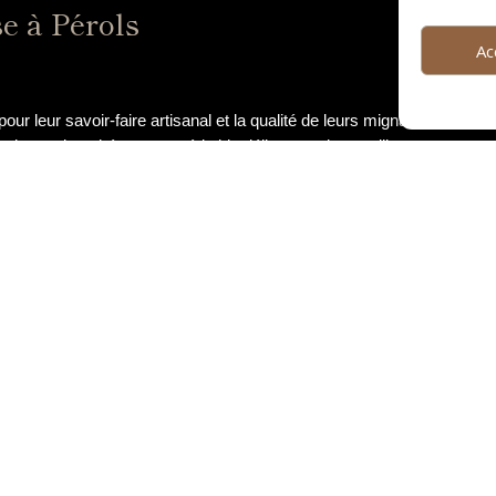
e à Pérols
Ac
our leur savoir-faire artisanal et la qualité de leurs mignardises. Vo
 chaque bouchée est un véritable délice pour les papilles.
eurs
ols regorgent de trésors culinaires, dont la fameuse mignardise loc
 qui proposent des mignardises authentiques, préparées avec des ing
omiques
ls et dans ses environs sont l’occasion idéale de goûter à la migna
 ou d’une foire gastronomique, vous pourrez savourer cette petite douce