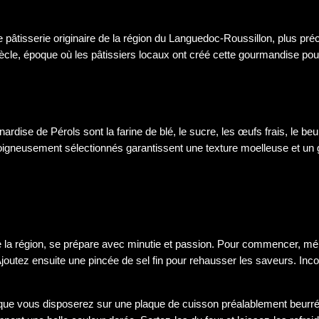
 pâtisserie originaire de la région du Languedoc-Roussillon, plus préc
ècle, époque où les pâtissiers locaux ont créé cette gourmandise pour 
rdise de Pérols sont la farine de blé, le sucre, les œufs frais, le beu
oigneusement sélectionnés garantissent une texture moelleuse et un go
e la région, se prépare avec minutie et passion. Pour commencer, mél
Ajoutez ensuite une pincée de sel fin pour rehausser les saveurs. I
es que vous disposerez sur une plaque de cuisson préalablement beur