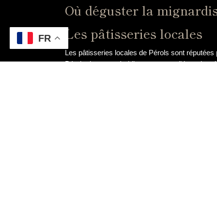
Où déguster la mignardis
Les pâtisseries locales
FR
Les pâtisseries locales de Pérols sont réputées p
Pérols dans ces établissements traditionnels, où
Les marchés de product
Les marchés de producteurs de la région de Pér
vous pourrez découvrir des artisans passionnés
Les événements gastron
Les événements gastronomiques organisés à Péro
festive. Que ce soit lors d’un festival culinaire