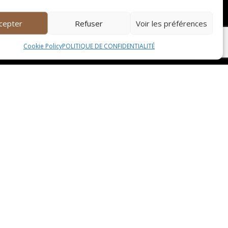
cepter
Refuser
Voir les préférences
Cookie Policy
POLITIQUE DE CONFIDENTIALITÉ
us pourrez déguster la mignardise typique de
ale. En vous rendant sur ces marchés animés,
rédients locaux et de saison.
rdise locale dans une ambiance conviviale et
ur qui fait la renommée de la région.