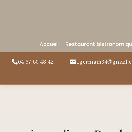
Accueil
Restaurant bistronomiq
04 67 60 48 42
t.germain34@gmail.

