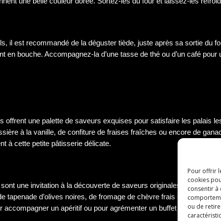
nent une belle couleur dorée. Sortez-les du four et laissez-les refroi
s, il est recommandé de la déguster tiède, juste après sa sortie du 
ement en bouche. Accompagnez-la d’une tasse de thé ou d’un café pour u
s offrent une palette de saveurs exquises pour satisfaire les palais 
ière à la vanille, de confiture de fraises fraîches ou encore de gan
 à cette petite pâtisserie délicate.
Pour offrir 
cookies pou
sont une invitation à la découverte de saveurs originales et surprena
consentir à
de tapenade d’olives noires, de fromage de chèvre frais ou encore d
comportement
ou de retire
r accompagner un apéritif ou pour agrémenter un buffet dînatoire.
caractéristi