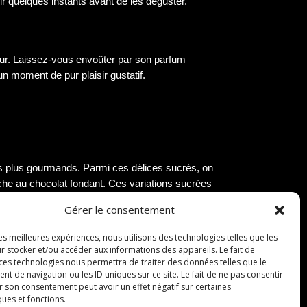
dir quelques instants avant de les déguster.
four. Laissez-vous envoûter par son parfum
n moment de pur plaisir gustatif.
les plus gourmands. Parmi ces délices sucrés, on
ache au chocolat fondant. Ces variations sucrées
Gérer le consentement
les meilleures expériences, nous utilisons des technologies telles que les
r stocker et/ou accéder aux informations des appareils. Le fait de
ntes. Parmi les variantes salées les plus
 ces technologies nous permettra de traiter des données telles que le
e saumon fumé. Ces déclinaisons salées offrent
 de navigation ou les ID uniques sur ce site. Le fait de ne pas consentir
r son consentement peut avoir un effet négatif sur certaines
ques et fonctions.