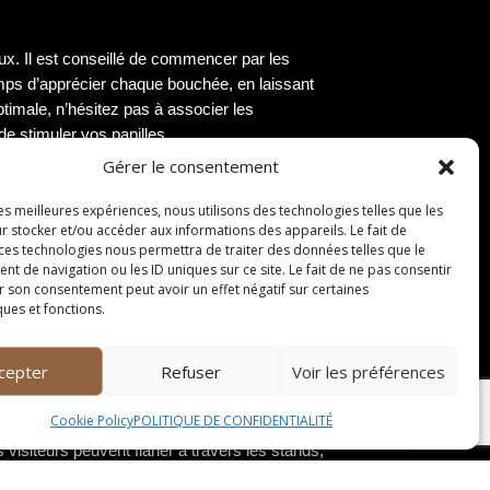
x. Il est conseillé de commencer par les
emps d’apprécier chaque bouchée, en laissant
timale, n’hésitez pas à associer les
e stimuler vos papilles.
Gérer le consentement
les meilleures expériences, nous utilisons des technologies telles que les
r stocker et/ou accéder aux informations des appareils. Le fait de
 ces technologies nous permettra de traiter des données telles que le
 de navigation ou les ID uniques sur ce site. Le fait de ne pas consentir
disséminées à travers la ville. Ces
r son consentement peut avoir un effet négatif sur certaines
isans locaux. Chaque bouchée est une explosion
ques et fonctions.
cepter
Refuser
Voir les préférences
Cookie Policy
POLITIQUE DE CONFIDENTIALITÉ
ls colorés débordent de mignardises
 visiteurs peuvent flâner à travers les stands,