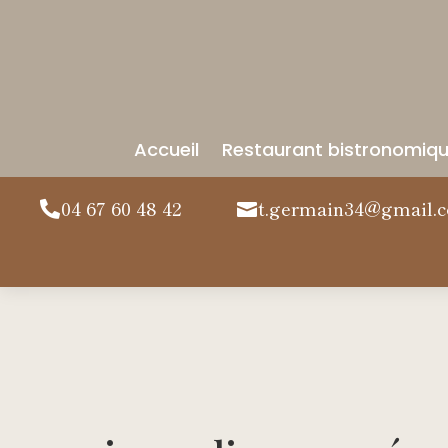
Accueil
Restaurant bistronomiq
04 67 60 48 42
t.germain34@gmail.

