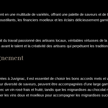
t en une multitude de variétés, offrant une palette de saveurs et de 
stillants, les financiers moelleux et les éclairs délicieusement garni
t du travail passionné des artisans locaux, véritables virtuoses de l
vant le talent et la créativité des artisans qui perpétuent les traditi
gnement
rées à Juvignac, il est essentiel de choisir les bons accords mets et 
leur diversité de saveurs, peuvent être accompagnées d’une large ga
c un vin rosé frais et fruité, tandis que les mignardises au chocolat 
gier les vins doux et moelleux pour accompagner les mignardises sucr