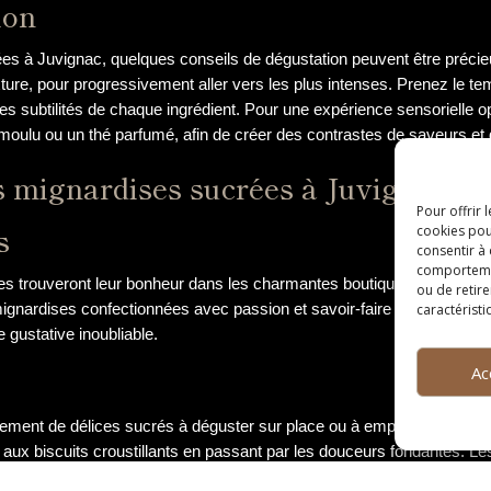
ion
s à Juvignac, quelques conseils de dégustation peuvent être précieu
xture, pour progressivement aller vers les plus intenses. Prenez le t
s subtilités de chaque ingrédient. Pour une expérience sensorielle op
ulu ou un thé parfumé, afin de créer des contrastes de saveurs et d
s mignardises sucrées à Juvignac
Pour offrir 
s
cookies pou
consentir à
comportement
 trouveront leur bonheur dans les charmantes boutiques artisanales 
ou de retire
mignardises confectionnées avec passion et savoir-faire par des art
caractéristi
 gustative inoubliable.
Ac
ment de délices sucrés à déguster sur place ou à emporter. Les éta
 aux biscuits croustillants en passant par les douceurs fondantes. Les
er par ces tentations sucrées.