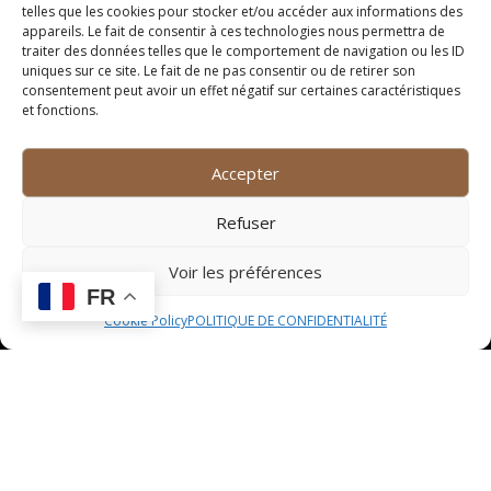
Les marchés
telles que les cookies pour stocker et/ou accéder aux informations des
appareils. Le fait de consentir à ces technologies nous permettra de
hebdomadaires
traiter des données telles que le comportement de navigation ou les ID
uniques sur ce site. Le fait de ne pas consentir ou de retirer son
consentement peut avoir un effet négatif sur certaines caractéristiques
Les marchés hebdomadaires de Lunel sont également
et fonctions.
des lieux incontournables pour dénicher des
mignardises sucrées de qualité. Les producteurs
Accepter
locaux y proposent des douceurs sucrées typiques de
la région, offrant ainsi aux visiteurs l’opportunité de
Refuser
découvrir des saveurs authentiques.
Les pâtisseries renommées
Voir les préférences
FR
En parcourant les rues de Lunel, il est possible de
Cookie Policy
POLITIQUE DE CONFIDENTIALITÉ
tomber sur des pâtisseries renommées qui se sont
forgé une solide réputation grâce à la qualité de leurs
mignardises sucrées. Ces établissements prestigieux
mettent en avant le savoir-faire des artisans locaux et
offrent une expérience gustative unique aux amateurs
de sucreries.