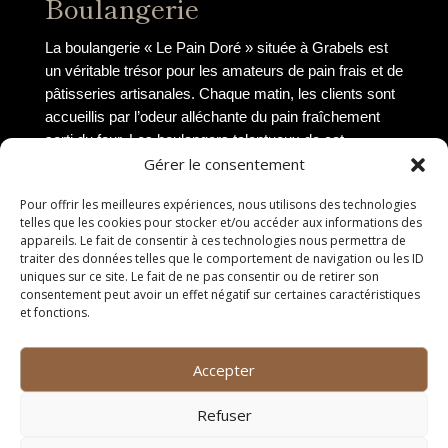
Boulangerie
La boulangerie « Le Pain Doré » située à Grabels est
un véritable trésor pour les amateurs de pain frais et de
pâtisseries artisanales. Chaque matin, les clients sont
accueillis par l’odeur alléchante du pain fraîchement
sorti du four. Les boulangers talentueux de cet
établissement proposent une large variété de pains
Gérer le consentement
traditionnels, de viennoiseries et de gourmandises
Pour offrir les meilleures expériences, nous utilisons des technologies
sucrées qui raviront les papilles des plus exigeants.
telles que les cookies pour stocker et/ou accéder aux informations des
appareils. Le fait de consentir à ces technologies nous permettra de
Épicerie
traiter des données telles que le comportement de navigation ou les ID
uniques sur ce site. Le fait de ne pas consentir ou de retirer son
L’épicerie fine « Saveurs du Terroir » est un lieu
consentement peut avoir un effet négatif sur certaines caractéristiques
et fonctions.
incontournable pour les amateurs de produits du terroir
et de qualité. Cette épicerie propose une sélection
minutieuse de produits locaux, de fromages affinés, de
Accepter
charcuteries artisanales et de vins régionaux. Les
clients peuvent également trouver des produits
Refuser
d’épicerie fine importés, parfaits pour des cadeaux