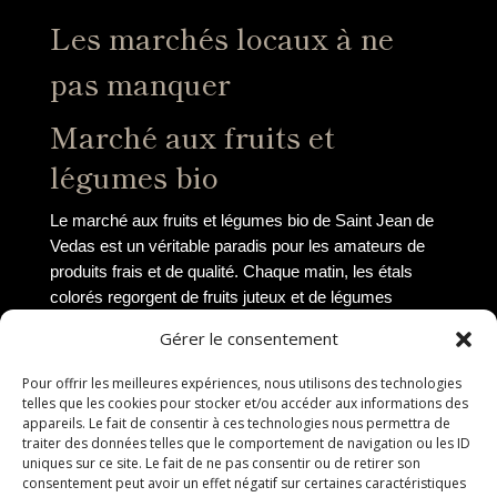
Les marchés locaux à ne
pas manquer
Marché aux fruits et
légumes bio
Le marché aux fruits et légumes bio de Saint Jean de
Vedas est un véritable paradis pour les amateurs de
produits frais et de qualité. Chaque matin, les étals
colorés regorgent de fruits juteux et de légumes
croquants, tous cultivés localement sans pesticides ni
Gérer le consentement
produits chimiques. Les agriculteurs passionnés vous
accueillent avec le sourire et vous conseillent sur les
Pour offrir les meilleures expériences, nous utilisons des technologies
meilleurs produits de saison à déguster.
telles que les cookies pour stocker et/ou accéder aux informations des
appareils. Le fait de consentir à ces technologies nous permettra de
Marché artisanal
traiter des données telles que le comportement de navigation ou les ID
uniques sur ce site. Le fait de ne pas consentir ou de retirer son
consentement peut avoir un effet négatif sur certaines caractéristiques
Le marché artisanal de la ville est un lieu