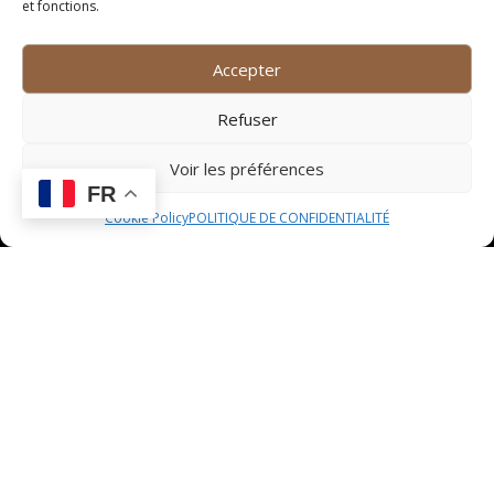
et fonctions.
incontournable pour découvrir le talent et la créativité
des artisans locaux. Vous y trouverez une multitude de
Accepter
stands proposant des objets uniques et originaux,
allant de la poterie à la maroquinerie en passant par la
Refuser
bijouterie. Flânez entre les échoppes, discutez avec
les créateurs passionnés et dénichez des trésors
Voir les préférences
artisanaux à ramener chez vous en souvenir de votre
FR
visite.
Cookie Policy
POLITIQUE DE CONFIDENTIALITÉ
Marché aux saveurs du
monde
Le marché aux saveurs du monde de Saint Jean de
Vedas est une véritable invitation au voyage culinaire.
Des épices envoûtantes aux fromages affinés en
passant par les pâtisseries exotiques, ce marché vous
transporte aux quatre coins du globe à travers ses
délices gustatifs. Laissez-vous tenter par des
spécialités venues d’ailleurs, découvrez de nouveaux