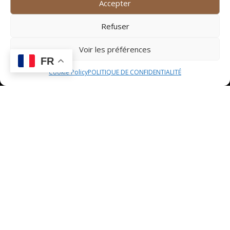
Accepter
Les clients peuvent déguster des latte macchiatos
veloutés, des mochas gourmands ou des cafés glacés
Refuser
rafraîchissants. Le Café 2 offre également des options
végétariennes et sans gluten pour satisfaire tous les
Voir les préférences
palais.
FR
Cookie Policy
POLITIQUE DE CONFIDENTIALITÉ
Café 3
Le Café 3 à Perols se distingue par son ambiance
cosy et son service attentionné. Ce café intimiste est
l’endroit idéal pour savourer un café de qualité dans un
cadre relaxant. Les clients peuvent choisir parmi une
sélection de cafés biologiques et équitables,
garantissant une expérience gustative authentique et
respectueuse de l’environnement. En plus des
boissons, le Café 3 propose des animations régulières
telles que des soirées à thème ou des expositions
artistiques, offrant ainsi une expérience culturelle
enrichissante aux visiteurs.