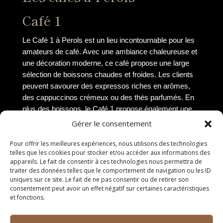
Café 1
Le Café 1 à Perols est un lieu incontournable pour les
amateurs de café. Avec une ambiance chaleureuse et
une décoration moderne, ce café propose une large
sélection de boissons chaudes et froides. Les clients
peuvent savourer des expressos riches en arômes,
des cappuccinos crémeux ou des thés parfumés. En
plus des boissons, le Café 1 propose également une
variété de pâtisseries fraîchement préparées, idéales
Gérer le consentement
pour accompagner une pause café gourmande.
Pour offrir les meilleures expériences, nous utilisons des technologies
Café 2
telles que les cookies pour stocker et/ou accéder aux informations des
appareils. Le fait de consentir à ces technologies nous permettra de
traiter des données telles que le comportement de navigation ou les ID
Découvrez l’atmosphère conviviale du Café 2 à Perols,
uniques sur ce site. Le fait de ne pas consentir ou de retirer son
un lieu prisé par les habitants et les visiteurs en quête
consentement peut avoir un effet négatif sur certaines caractéristiques
d’un moment de détente. Ce café propose une carte
et fonctions.
diversifiée de cafés du monde entier, mettant en avant
des saveurs uniques et des torréfactions artisanales.