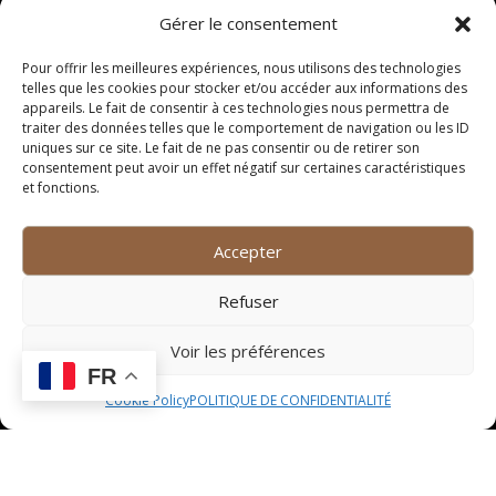
Brest à Grabels
Gérer le consentement
Pour offrir les meilleures expériences, nous utilisons des technologies
Si vous êtes de passage à Grabels et que vous
telles que les cookies pour stocker et/ou accéder aux informations des
souhaitez déguster un délicieux Paris Brest, vous
appareils. Le fait de consentir à ces technologies nous permettra de
trouverez plusieurs adresses incontournables pour
traiter des données telles que le comportement de navigation ou les ID
uniques sur ce site. Le fait de ne pas consentir ou de retirer son
satisfaire vos papilles. Parmi ces adresses, on peut
consentement peut avoir un effet négatif sur certaines caractéristiques
citer la célèbre pâtisserie « Le Délice de Grabels » qui
et fonctions.
est réputée pour ses pâtisseries fines et savoureuses.
Vous pourrez également vous rendre chez « La
Accepter
Gourmandise de Grabels », une adresse prisée des
amateurs de desserts raffinés.
Refuser
Les variantes proposées par
Voir les préférences
les pâtissiers locaux
FR
Cookie Policy
POLITIQUE DE CONFIDENTIALITÉ
Les pâtissiers locaux de Grabels rivalisent de
créativité pour proposer des variantes originales du
Paris Brest traditionnel. Vous pourrez ainsi découvrir
des versions revisitées de ce dessert emblématique,