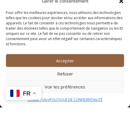
Gérer le consentement
un cadeau qui lui correspondra parfaitement.
Pour offrir les meilleures expériences, nous utilisons des technologies
Opter pour un cadeau
telles que les cookies pour stocker et/ou accéder aux informations des
appareils. Le fait de consentir à ces technologies nous permettra de
personnalisé
traiter des données telles que le comportement de navigation ou les ID
uniques sur ce site. Le fait de ne pas consentir ou de retirer son
consentement peut avoir un effet négatif sur certaines caractéristiques
Les cadeaux personnalisés sont toujours une
et fonctions.
excellente option pour montrer à quel point vous vous
souciez de la personne à qui vous l’offrez. En
Accepter
choisissant un cadeau personnalisé, vous ajoutez une
touche d’unicité et de sentimentalité qui ne manquera
Refuser
pas de toucher le cœur de son destinataire.
Prendre en compte
Voir les préférences
FR
l’occasion
Cookie Policy
POLITIQUE DE CONFIDENTIALITÉ
Il est important de tenir compte de l’occasion pour
laquelle vous offrez le cadeau. Que ce soit un
anniversaire, une fête, un mariage ou toute autre
célébration, l’occasion peut influencer le type de