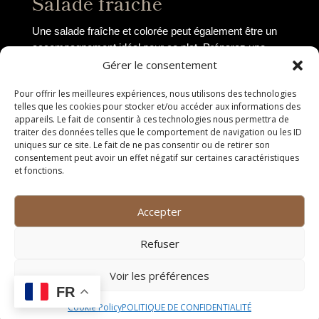
Salade fraîche
Une salade fraîche et colorée peut également être un
accompagnement idéal pour ce plat. Préparez une
salade composée de laitue croquante, de tomates
Gérer le consentement
juteuses, de concombres rafraîchissants et d’oignons
Pour offrir les meilleures expériences, nous utilisons des technologies
rouges pour ajouter de la couleur et de la fraîcheur à
telles que les cookies pour stocker et/ou accéder aux informations des
votre assiette.
appareils. Le fait de consentir à ces technologies nous permettra de
traiter des données telles que le comportement de navigation ou les ID
Purée de patates douces
uniques sur ce site. Le fait de ne pas consentir ou de retirer son
consentement peut avoir un effet négatif sur certaines caractéristiques
et fonctions.
Si vous recherchez un accompagnement plus
crémeux et doux, une purée de patates douces peut
être une excellente option. Les patates douces cuites à
Accepter
la vapeur et écrasées avec du beurre et une pincée de
cannelle offriront une texture veloutée et une saveur
Refuser
sucrée qui se mariera parfaitement avec votre plat
principal.
Voir les préférences
FR
Service et dégustation
Cookie Policy
POLITIQUE DE CONFIDENTIALITÉ