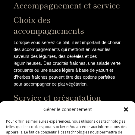
Accompagnement et service
Choix des
accompagnements
Lorsque vous servez ce plat, il est important de choisir
des accompagnements qui mettront en valeur les
saveurs des légumes, des céréales et des
légumineuses. Des crudités fraîches, une salade verte
croquante ou une sauce légère à base de yaourt et
d’herbes fraîches peuvent être des options parfaites
pour accompagner ce plat végétarien.
Service et présentation
Gérer le consentement
Le service de ce plat peut se faire de différentes
manières selon l’occasion. Pour un repas décontracté
Pour offrir les meilleures expériences, nous utilisons des technologies
en famille, vous pouvez disposer le plat au centre de la
telles que les cookies pour stocker et/ou accéder aux informations des
table et laisser chacun se servir à sa convenance. Si
appareils. Le fait de consentir à ces technologies nous permettra de