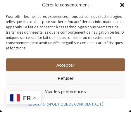
Gérer le consentement
dans une assiette creuse pour mettre en valeur les
différentes textures et couleurs. Ajoutez quelques
Pour offrir les meilleures expériences, nous utilisons des technologies
feuilles de coriandre fraîche ou des graines de sésame
telles que les cookies pour stocker et/ou accéder aux informations des
pour une touche finale élégante.
appareils. Le fait de consentir à ces technologies nous permettra de
traiter des données telles que le comportement de navigation ou les ID
Service à table
uniques sur ce site. Le fait de ne pas consentir ou de retirer son
consentement peut avoir un effet négatif sur certaines caractéristiques
et fonctions.
Lorsque vous servez votre plat, veillez à le présenter
avec élégance à vos convives. Proposez-leur de se
servir généreusement et encouragez-les à savourer
Accepter
chaque bouchée pour apprécier pleinement les
saveurs et les arômes subtils de votre préparation.
Refuser
N’hésitez pas à accompagner le repas de pain frais ou
de naan chaud pour une expérience gustative
Voir les préférences
complète.
FR
Cookie Policy
POLITIQUE DE CONFIDENTIALITÉ
Variantes et conseils
Variante végétarienne