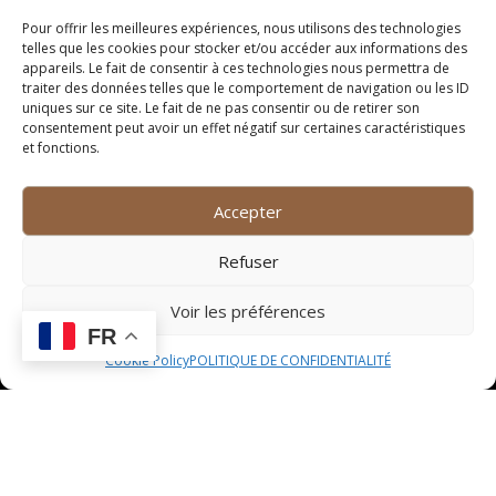
Accompagnement
Pour offrir les meilleures expériences, nous utilisons des technologies
telles que les cookies pour stocker et/ou accéder aux informations des
appareils. Le fait de consentir à ces technologies nous permettra de
Suggestion de vin
traiter des données telles que le comportement de navigation ou les ID
uniques sur ce site. Le fait de ne pas consentir ou de retirer son
consentement peut avoir un effet négatif sur certaines caractéristiques
Pour accompagner ce plat délicieux et équilibré, il est
et fonctions.
recommandé de choisir un vin rouge léger et fruité, tel
qu’un Pinot Noir ou un Gamay. Ces vins sublimeront
les saveurs des légumes frais et des céréales
Accepter
complètes, apportant une touche de finesse et
d’élégance à chaque bouchée.
Refuser
Idées de présentation
Voir les préférences
FR
Lorsque vient le moment de présenter ce plat, la
Cookie Policy
POLITIQUE DE CONFIDENTIALITÉ
créativité peut être mise à l’honneur. Une suggestion
originale serait de dresser les légumes et les céréales
dans des assiettes individuelles, en jouant sur les
couleurs et les textures pour un visuel attrayant. Vous
pouvez également ajouter une touche de verdure avec