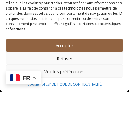
telles que les cookies pour stocker et/ou accéder aux informations des
l’occasion parfaite de se perfectionner en cuisine tout
appareils. Le fait de consentir à ces technologies nous permettra de
en passant un moment convivial et enrichissant.
traiter des données telles que le comportement de navigation ou les ID
uniques sur ce site. Le fait de ne pas consentir ou de retirer son
Baptême de l’air en
consentement peut avoir un effet négatif sur certaines caractéristiques
et fonctions.
montgolfière
Accepter
Un baptême de l’air en montgolfière est une expérience
aérienne magique qui promet des sensations uniques
Refuser
et des vues à couper le souffle. En montant à bord de
ce ballon aérostatique, les participants s’envoleront
Voir les préférences
doucement dans les airs et pourront admirer le
FR
paysage d’en haut, en toute tranquillité. C’est une
Cookie Policy
POLITIQUE DE CONFIDENTIALITÉ
opportunité exceptionnelle de vivre un moment de
détente et d’émerveillement, tout en découvrant le
monde d’une perspective différente.
Séance de pilotage sur
circuit