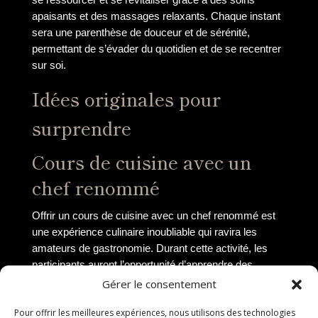
apaisants et des massages relaxants. Chaque instant
sera une parenthèse de douceur et de sérénité,
permettant de s’évader du quotidien et de se recentrer
sur soi.
Idées originales pour
surprendre
Cours de cuisine avec un
chef renommé
Offrir un cours de cuisine avec un chef renommé est
une expérience culinaire inoubliable qui ravira les
amateurs de gastronomie. Durant cette activité, les
participants auront l’opportunité d’apprendre des
techniques de cuisine professionnelles, de découvrir
Gérer le consentement
de nouvelles saveurs et de concocter des plats
Pour offrir les meilleures expériences, nous utilisons des technologies
raffinés sous les précieux conseils du chef. C’est