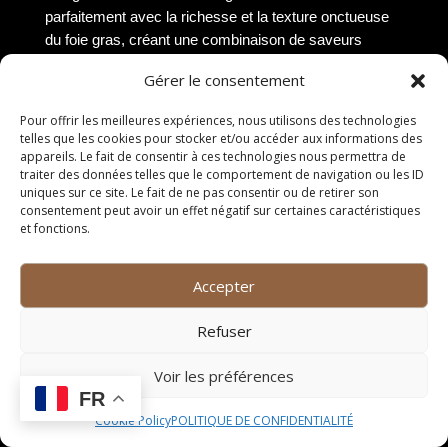
parfaitement avec la richesse et la texture onctueuse
du foie gras, créant une combinaison de saveurs
équilibrée et savoureuse.
Gérer le consentement
(Fin de la section « Accompagnements »)
Pour offrir les meilleures expériences, nous utilisons des technologies
Présentation
telles que les cookies pour stocker et/ou accéder aux informations des
appareils. Le fait de consentir à ces technologies nous permettra de
traiter des données telles que le comportement de navigation ou les ID
Assiettes individuelles
uniques sur ce site. Le fait de ne pas consentir ou de retirer son
consentement peut avoir un effet négatif sur certaines caractéristiques
et fonctions.
Les assiettes individuelles sont une option élégante
pour servir le foie gras en entrée à Grabels. Chaque
convive pourra ainsi profiter d’une présentation soignée
Accepter
et personnalisée. Les assiettes peuvent être décorées
avec des éléments artistiques tels que des feuilles de
Refuser
persil ou des fleurs comestibles pour ajouter une
Voir les préférences
touche de raffinement.
FR
Plateau à partager
Cookie Policy
POLITIQUE DE CONFIDENTIALITÉ